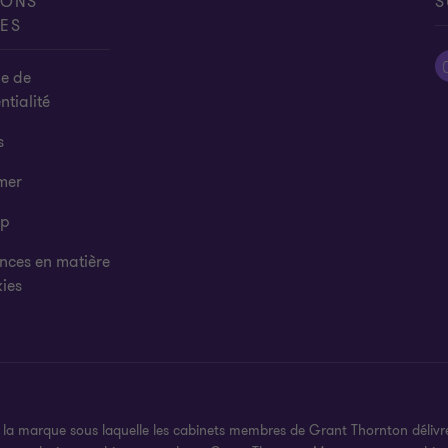
IONS
S
ES
ue de
ntialité
s
mer
ap
nces en matière
ies
 marque sous laquelle les cabinets membres de Grant Thornton délivrent 