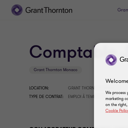
Gran
Comptable J
Grant Thornton Monaco
Welcome
LOCATION:
GRANT THORNTON MONACO
We process y
TYPE DE CONTRAT:
EMPLOI À TEMPS PLEIN
marketing ca
on the right
Cookie Polic