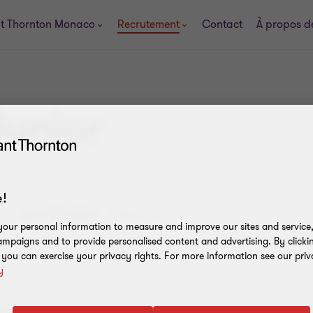
t Thornton Monaco
Recrutement
Contact
À propos d
unior
!
LES CATÉGORIES:
EXPERTISE
our personal information to measure and improve our sites and service, 
mpaigns and to provide personalised content and advertising. By clicki
, you can exercise your privacy rights. For more information see our priv
y