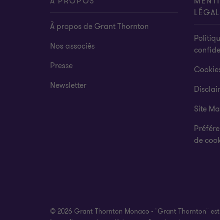
À PROPOS
MENT
LÉGAL
À propos de Grant Thornton
Politiq
Nos associés
confide
Presse
Cookie
Newsletter
Disclai
Site M
Préfére
de cook
© 2026 Grant Thornton Monaco - "Grant Thornton" est la