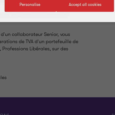
OR
Personalise
Accept all cookies
inet d'expertise-comptable est
d'un collaborateur Senior, vous
arations de TVA d'un portefeuille de
 Professions Libérales, sur des
les