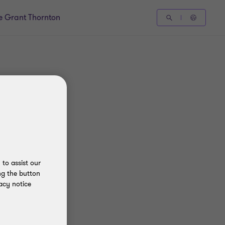
e Grant Thornton
to assist our
ng the button
acy notice