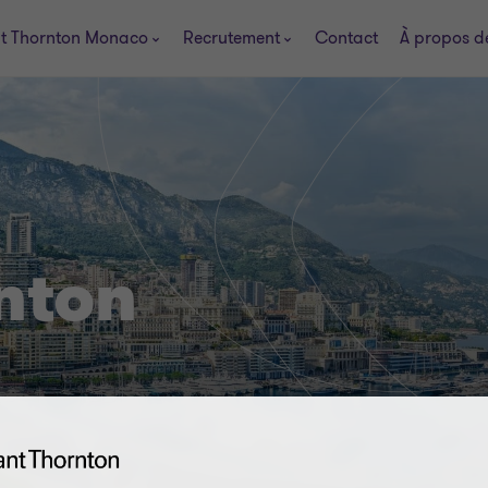
t Thornton Monaco
Recrutement
Contact
À propos d
nton