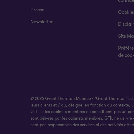
confide
Presse
Cookie
Newsletter
Disclai
Site M
Préfére
de cook
© 2026 Grant Thornton Monaco - "Grant Thornton" est la
leurs clients et / ou, désigne, en fonction du context
GTIL et les cabinets membres ne constituent pas un par
sont délivrés par les cabinets membres. GTIL ne délivre 
sont pas responsables des services ni des activités offe