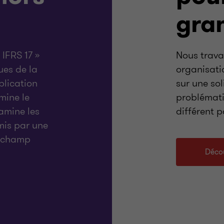
gra
 IFRS 17 »
Nous trava
ues de la
organisat
plication
sur une so
mine le
problémati
amine les
différent 
mis par une
e champ
Décou