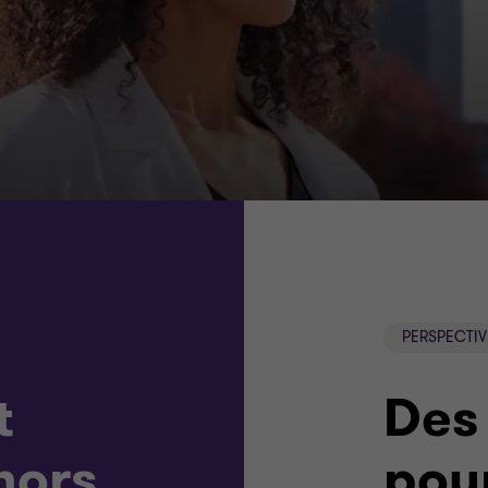
PERSPECTIV
t
Des 
 hors
pour