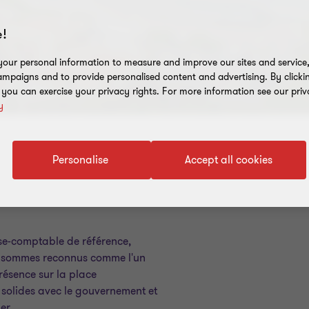
!
our personal information to measure and improve our sites and service, 
mpaigns and to provide personalised content and advertising. By clicki
, you can exercise your privacy rights. For more information see our priv
y
Personalise
Accept all cookies
se-comptable de référence,
s sommes reconnus comme l'un
résence sur la place
solides avec le gouvernement et
er.