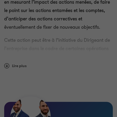
en mesurant l’impact des actions menées, de faire
le point sur les actions entamées et les comptes,
Évaluation d’entreprises
d’anticiper des actions correctives et
éventuellement de fixer de nouveaux objectifs.
Tableaux de bord mensuels ou trimestriels
Cette action peut être à l’initiative du Dirigeant de
l’entreprise dans le cadre de certaines opérations
Fiscalité des particuliers
financières incluant des partenaires financiers. Elle
permet aussi de prévenir l’entreprise de risques
Lire plus
Conseil aux entreprises
éventuels et de l’accompagner à se sortir d’une
situation difficile, en prenant des décisions rapides.