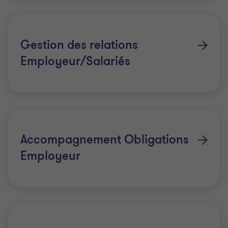
recrutement
Assistance dans la mise en conformité sociale
(droit du travail).
Gestion des relations
Missions personnalisées dans la gestion des
Employeur/Salariés
compétences et du développement
professionnel.
Prestations d'expertise pour une optimisation
continue de la valeur de votre capital humain.
Accompagnement Obligations
Employeur
Nos experts :
Notre équipe d'experts en ressources humaines allie
expérience approfondie et connaissance pointue
du contexte professionnel monégasque. Chacun de